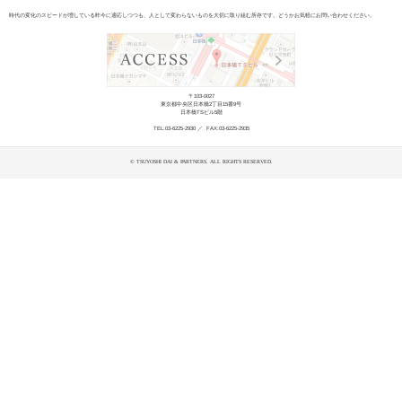
当事務所にお越しいただきありがとうございます。
当事務所の強み、メリットは以下になります。
お客様が企業様なら経営哲学、目的（パーパス）、個人様なら考え方、生き
を必要とするのかを理解し考えながら徹底的に支えます
案件の規模を問わずプロフェッショナルとして価値のあるサービス提供を行
お客様との強固な中長期的な信頼関係を大切にし、丁寧かつ着実な業務処理
時代の変化に即応し責任あるサービスを提供しつつも、フットワークが軽く
医薬品、バイオ、ヘルスケア産業、IT・ソフトウェアを中心とするテクノロ
社会的インパクト（ソーシャルインパクト）を重視し、お客様のサービスを
個人様や企業様の「一大事」に携わるからこそ、明るく心理的負担が軽くな